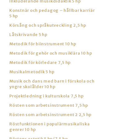
Inkluderande musikdidaktik 5 hp
Konstnär och pedagog – hållbar karriär
5 hp
Körsång och språkutveckling 2,5 hp
Låtskrivande 5 hp
Metodik för biinstrument 10 hp
Metodik för gehör och musiklära 10 hp
Metodik för körledare 7,5 hp
Musikalmetodik 5 hp
Musik och dans med barn i förskola och
yngre skolålder 10 hp
Projektledning i kulturskola 7,5 hp
Rösten som arbetsinstrument 7,5 hp
Rösten som arbetsinstrument 2 2,5 hp
Röstfunktionen i populärmusikaliska
genrer 10 hp
Röstens estetik 5 hp/7,5 hp