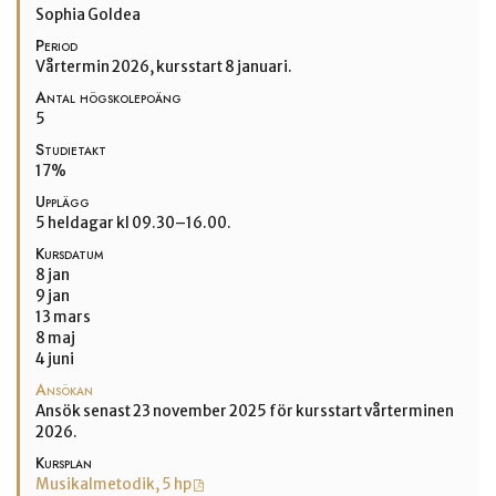
Sophia Goldea
Period
Vårtermin 2026, kursstart 8 januari.
Antal högskolepoäng
5
Studietakt
17%
Upplägg
5 heldagar kl 09.30–16.00.
Kursdatum
8 jan
9 jan
13 mars
8 maj
4 juni
Ansökan
Ansök senast 23 november 2025 för kursstart vårterminen
2026.
Kursplan
Musikalmetodik, 5 hp