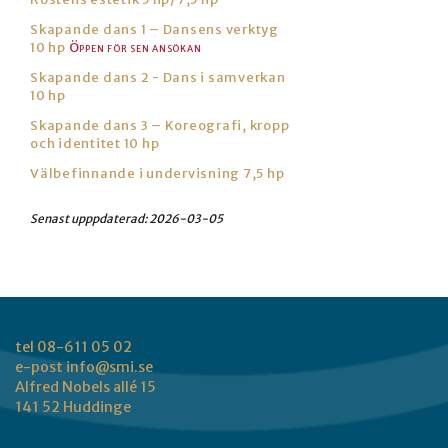
Skapande dans 1 – Dansens verktyg
10 hp
Skapande dans 2 - Dans i samverkan
10 hp
Skapande dans 3 – Koreografi, kropp
och identitet 10 hp
Välbefinnande i undervisning 7,5 hp
Senast upppdaterad:
2026-03-05
tel 08-611 05 02
e-post
info@smi.se
Alfred Nobels allé 15
141 52 Huddinge