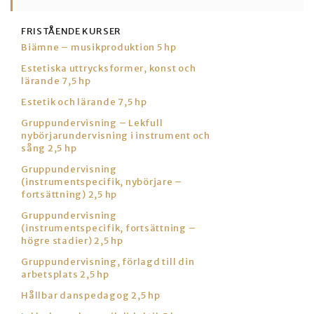
FRISTÅENDE KURSER
Biämne – musikproduktion 5 hp
Estetiska uttrycksformer, konst och
lärande 7,5 hp
Estetik och lärande 7,5 hp
Gruppundervisning – Lekfull
nybörjarundervisning i instrument och
sång 2,5 hp
Gruppundervisning
(instrumentspecifik, nybörjare –
fortsättning) 2,5 hp
Gruppundervisning
(instrumentspecifik, fortsättning –
högre stadier) 2,5 hp
Gruppundervisning, förlagd till din
arbetsplats 2,5 hp
Hållbar danspedagog 2,5 hp