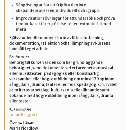
Sångövningar för att frigöra den inre
skapandeprocessen, individuellt och i grupp.
Improvisationsövningar för att undersöka och pröva
teman, karaktärer, rörelse- eller textmaterial med
mera
Självstudier tillkommer i form av litteraturläsning,
dokumentation, reflektion och tillämpning av kursens
innehåll i eget arbete.
Behörighet
Behörig till kursen är den som har grundläggande
behörighet, samt dokumenterad erfarenhet av musikal
eller musikteater i pedagogisk eller konstnärlig
verksamhet eller högre utbildning om minst 120 hp inom
sång, dans, drama, teater eller musikpedagogik. I urvalet
prioriteras arbetslag i kulturskola eller liknande samt
sökande med högre utbildning inom sång, dans, drama
eller teater.
Kursansvarig
Johan Briggert
Övriga Lärare
Maria Nordlöw