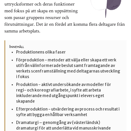
uttrycksformer och deras funktioner
med fokus på att skapa en uppsättning
som passar gruppens resurser och
förutsättningar. Det är en fördel att komma flera deltagare från
samma arbetsplats.
Innehåll
Produktionens olika faser
Förproduktion - metoder att välja eller skapa ett verk
utifrån välinformerade beslut samt framtagande av
verkets scenframställning med deltagarnas utveckling
i fokus
Produktion - aktivt undersökande av modeller för
regi- och koreografiarbete, i syfte att arbeta
inkluderande med utgångspunkt i elevers eget
skapande
Efterproduktion - utvärdering av process och resultat i
syfte att bygga en hållbar verksamhet
Dramaturgi – genomgång av (västerländsk)
dramaturgi för att underlätta vid manusskrivande