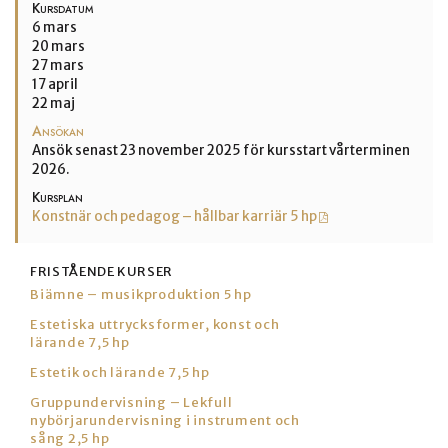
Kursdatum
6 mars
20 mars
27 mars
17 april
22 maj
Ansökan
Ansök senast 23 november 2025 för kursstart vårterminen
2026.
Kursplan
Konstnär och pedagog – hållbar karriär 5 hp
FRISTÅENDE KURSER
Biämne – musikproduktion 5 hp
Estetiska uttrycksformer, konst och
lärande 7,5 hp
Estetik och lärande 7,5 hp
Gruppundervisning – Lekfull
nybörjarundervisning i instrument och
sång 2,5 hp