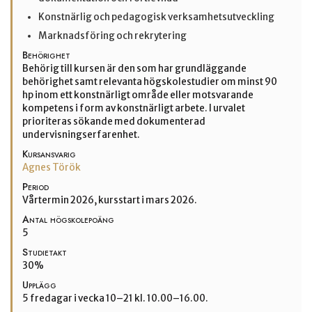
Konstnärlig och pedagogisk verksamhetsutveckling
Marknadsföring och rekrytering
Behörighet
Behörig till kursen är den som har grundläggande
behörighet samt relevanta högskolestudier om minst 90
hp inom ett konstnärligt område eller motsvarande
kompetens i form av konstnärligt arbete. I urvalet
prioriteras sökande med dokumenterad
undervisningserfarenhet.
Kursansvarig
Agnes Török
Period
Vårtermin 2026, kursstart i mars 2026.
Antal högskolepoäng
5
Studietakt
30%
Upplägg
5 fredagar i vecka 10–21 kl. 10.00–16.00.