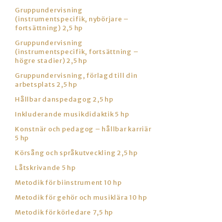
Gruppundervisning
(instrumentspecifik, nybörjare –
fortsättning) 2,5 hp
Gruppundervisning
(instrumentspecifik, fortsättning –
högre stadier) 2,5 hp
Gruppundervisning, förlagd till din
arbetsplats 2,5 hp
Hållbar danspedagog 2,5 hp
Inkluderande musikdidaktik 5 hp
Konstnär och pedagog – hållbar karriär
5 hp
Körsång och språkutveckling 2,5 hp
Låtskrivande 5 hp
Metodik för biinstrument 10 hp
Metodik för gehör och musiklära 10 hp
Metodik för körledare 7,5 hp