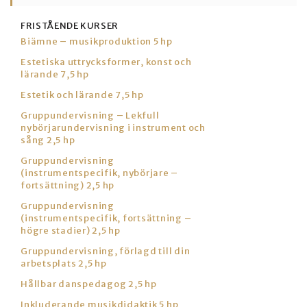
FRISTÅENDE KURSER
Biämne – musikproduktion 5 hp
Estetiska uttrycksformer, konst och
lärande 7,5 hp
Estetik och lärande 7,5 hp
Gruppundervisning – Lekfull
nybörjarundervisning i instrument och
sång 2,5 hp
Gruppundervisning
(instrumentspecifik, nybörjare –
fortsättning) 2,5 hp
Gruppundervisning
(instrumentspecifik, fortsättning –
högre stadier) 2,5 hp
Gruppundervisning, förlagd till din
arbetsplats 2,5 hp
Hållbar danspedagog 2,5 hp
Inkluderande musikdidaktik 5 hp