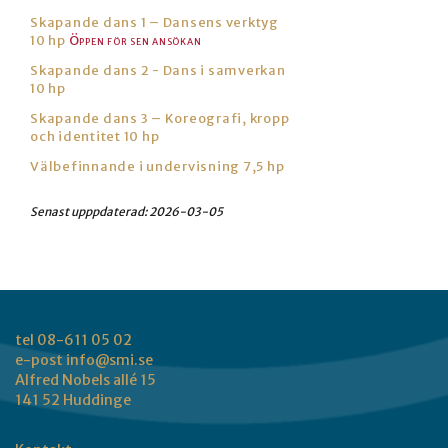
Skapande dans 1 – Dansens verktyg
10 hp
Skapande dans 2 - Dans i samverkan
10 hp
Skapande dans 3 – Koreografi, kropp
och identitet 10 hp
Välbefinnande i undervisning 7,5 hp
Senast upppdaterad:
2026-03-05
tel 08-611 05 02
e-post
info@smi.se
Alfred Nobels allé 15
141 52 Huddinge