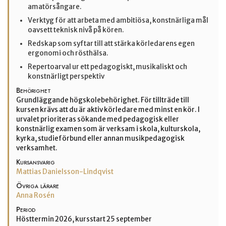
amatörsångare.
Verktyg för att arbeta med ambitiösa, konstnärliga mål
oavsett teknisk nivå på kören.
Redskap som syftar till att stärka körledarens egen
ergonomi och rösthälsa.
Repertoarval ur ett pedagogiskt, musikaliskt och
konstnärligt perspektiv
Behörighet
Grundläggande högskolebehörighet. För tillträde till
kursen krävs att du är aktiv körledare med minst en kör. I
urvalet prioriteras sökande med pedagogisk eller
konstnärlig examen som är verksam i skola, kulturskola,
kyrka, studieförbund eller annan musikpedagogisk
verksamhet.
Kursansvarig
Mattias Danielsson-Lindqvist
Övriga lärare
Anna Rosén
Period
Hösttermin 2026, kursstart 25 september