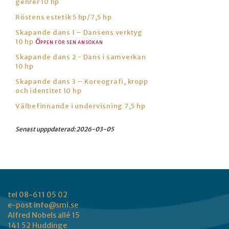
genrer 10 hp
Röstens estetik 5 hp/7,5 hp
Skapande dans 1 – Dansens verktyg
10 hp
Skapande dans 2 - Dans i samverkan
10 hp
Skapande dans 3 – Koreografi, kropp
och identitet 10 hp
Välbefinnande i undervisning 7,5 hp
Senast upppdaterad:
2026-03-05
tel 08-611 05 02
e-post
info@smi.se
Alfred Nobels allé 15
141 52 Huddinge