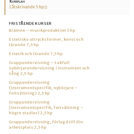
Kursplan
Låtskrivande 5 hp
FRISTÅENDE KURSER
Biämne – musikproduktion 5 hp
Estetiska uttrycksformer, konst och
lärande 7,5 hp
Estetik och lärande 7,5 hp
Gruppundervisning – Lekfull
nybörjarundervisning i instrument och
sång 2,5 hp
Gruppundervisning
(instrumentspecifik, nybörjare –
fortsättning) 2,5 hp
Gruppundervisning
(instrumentspecifik, fortsättning –
högre stadier) 2,5 hp
Gruppundervisning, förlagd till din
arbetsplats 2,5 hp