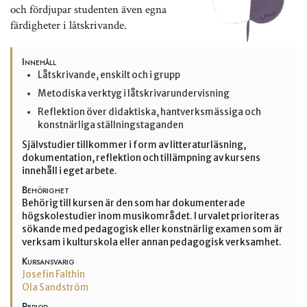
och fördjupar studenten även egna
färdigheter i låtskrivande.
Innehåll
Låtskrivande, enskilt och i grupp
Metodiska verktyg i låtskrivarundervisning
Reflektion över didaktiska, hantverksmässiga och
konstnärliga ställningstaganden
Självstudier tillkommer i form av litteraturläsning,
dokumentation, reflektion och tillämpning av kursens
innehåll i eget arbete.
Behörighet
Behörig till kursen är den som har dokumenterade
högskolestudier inom musikområdet. I urvalet prioriteras
sökande med pedagogisk eller konstnärlig examen som är
verksam i kulturskola eller annan pedagogisk verksamhet.
Kursansvarig
Josefin Falthin
Ola Sandström
Period