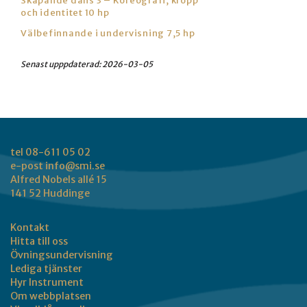
Skapande dans 3 – Koreografi, kropp
och identitet 10 hp
Välbefinnande i undervisning 7,5 hp
Senast upppdaterad:
2026-03-05
tel 08-611 05 02
e-post
info@smi.se
Alfred Nobels allé 15
141 52 Huddinge
Kontakt
Hitta till oss
Övningsundervisning
Lediga tjänster
Hyr Instrument
Om webbplatsen