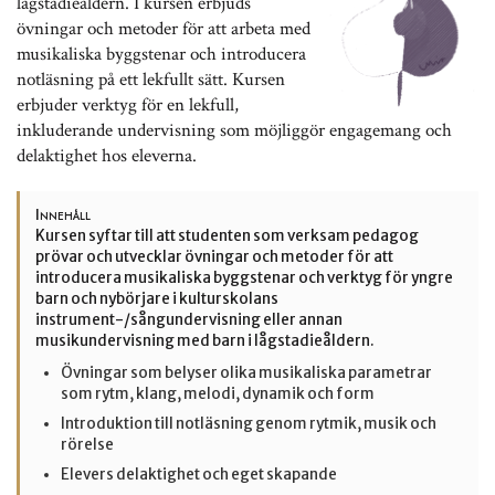
lågstadieåldern. I kursen erbjuds
övningar och metoder för att arbeta med
musikaliska byggstenar och introducera
notläsning på ett lekfullt sätt. Kursen
erbjuder verktyg för en lekfull,
inkluderande undervisning som möjliggör engagemang och
delaktighet hos eleverna.
Innehåll
Kursen syftar till att studenten som verksam pedagog
prövar och utvecklar övningar och metoder för att
introducera musikaliska byggstenar och verktyg för yngre
barn och nybörjare i kulturskolans
instrument-/sångundervisning eller annan
musikundervisning med barn i lågstadieåldern.
Övningar som belyser olika musikaliska parametrar
som rytm, klang, melodi, dynamik och form
Introduktion till notläsning genom rytmik, musik och
rörelse
Elevers delaktighet och eget skapande