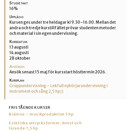
Studietakt
16%
Upplägg
Kursen ges under tre heldagar kl 9.30–16.00. Mellan det
andra och tredje kurstillfället prövar studenten metoder
och material i sin egen undervisning.
Kursdatum
13 augusti
14 augusti
28 oktober
Ansökan
Ansök senast 15 maj för kursstart hösttermin 2026.
Kursplan
Gruppundervisning – Lekfull nybörjarundervisning i
instrument och sång 2,5 hp
FRISTÅENDE KURSER
Biämne – musikproduktion 5 hp
Estetiska uttrycksformer, konst och
lärande 7,5 hp