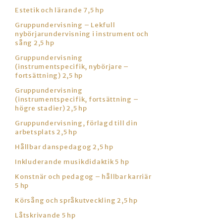
Estetik och lärande 7,5 hp
Gruppundervisning – Lekfull
nybörjarundervisning i instrument och
sång 2,5 hp
Gruppundervisning
(instrumentspecifik, nybörjare –
fortsättning) 2,5 hp
Gruppundervisning
(instrumentspecifik, fortsättning –
högre stadier) 2,5 hp
Gruppundervisning, förlagd till din
arbetsplats 2,5 hp
Hållbar danspedagog 2,5 hp
Inkluderande musikdidaktik 5 hp
Konstnär och pedagog – hållbar karriär
5 hp
Körsång och språkutveckling 2,5 hp
Låtskrivande 5 hp