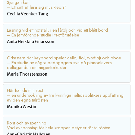
Sjunga i kör
– Ett sätt att lära sig musikteori?
Cecilia Veenker Tang
Läsning vid ett notställ, i en fåtölj och vid ett blått bord
– En jämförande studie i textförståelse
Anita Heikkilä Einarsson
Orkestern där keyboard spelar cello, fiol, tvärflöjt och oboe
– En studie av några pedagogers syn på pianoelevers
deltagande i en tangentorkester
Maria Thorstensson
Här har du min röst
– en undersökning av tre kvinnliga heltidspolitikers uppfattning
av den egna talrösten
Monika Westin
Röst och avspänning
Vad avspänning för hela kroppen betyder för talrösten
Ann-Christin Hallgren