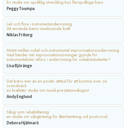
En studie om språklig utveckling hos flerspråkiga barn
Peggy Toumpa
Lek och flow i instrumentundervisning
Att använda barns inneboende kraft
Niklas Friberg
Mötet mellan vokal och instrumental improvisationsundervisning
Vad händer när improvisationsövningar gjorda för
instrumentalister införs i undervisning för vokaliststudenter?
Lisa Björänge
Det krävs mer än en positiv attityd för att komma över sin
scenskräck
en kvalitativ studie om musik-prestationsångest
Andy Englund
Sång som rehabilitering
en studie om sångträning för återhämtning vid postcovid
Debora Hjälmarö