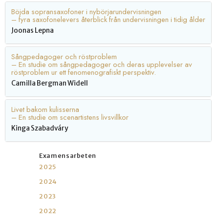
Böjda sopransaxofoner i nybörjarundervisningen
– fyra saxofonelevers återblick från undervisningen i tidig ålder
Joonas Lepna
Sångpedagoger och röstproblem
– En studie om sångpedagoger och deras upplevelser av
röstproblem ur ett fenomenografiskt perspektiv.
Camilla Bergman Widell
Livet bakom kulisserna
– En studie om scenartistens livsvillkor
Kinga Szabadváry
Examensarbeten
2025
2024
2023
2022