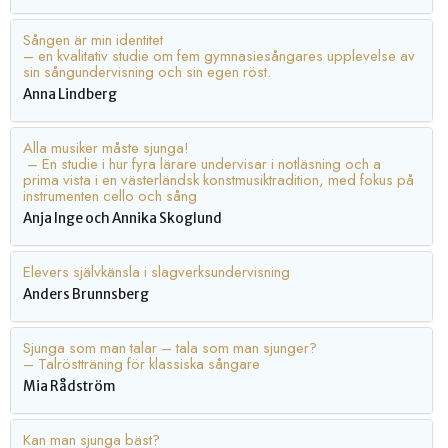
Sången är min identitet
– en kvalitativ studie om fem gymnasiesångares upplevelse av
sin sångundervisning och sin egen röst.
Anna Lindberg
Alla musiker måste sjunga!
– En studie i hur fyra lärare undervisar i notläsning och a
prima vista i en västerländsk konstmusiktradition, med fokus på
instrumenten cello och sång
Anja Inge och Annika Skoglund
Elevers självkänsla i slagverksundervisning
Anders Brunnsberg
Sjunga som man talar – tala som man sjunger?
– Talröstträning för klassiska sångare
Mia Rådström
Kan man sjunga bäst?