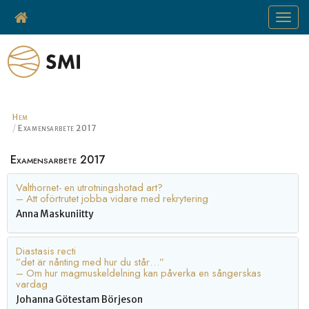
Toggle
navigat
Hem
Examensarbete 2017
Examensarbete 2017
Valthornet- en utrotningshotad art?
– Att oförtrutet jobba vidare med rekrytering
Anna Maskuniitty
Diastasis recti
”det är nånting med hur du står…”
– Om hur magmuskeldelning kan påverka en sångerskas
vardag
Johanna Götestam Börjeson