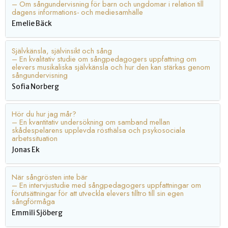
– Om sångundervisning för barn och ungdomar i relation till
dagens informations- och mediesamhälle
Emelie Bäck
Självkänsla, självinsikt och sång
– En kvalitativ studie om sångpedagogers uppfattning om
elevers musikaliska självkänsla och hur den kan stärkas genom
sångundervisning
Sofia Norberg
Hör du hur jag mår?
– En kvantitativ undersökning om samband mellan
skådespelarens upplevda rösthälsa och psykosociala
arbetssituation
Jonas Ek
När sångrösten inte bär
– En intervjustudie med sångpedagogers uppfattningar om
förutsättningar för att utveckla elevers tilltro till sin egen
sångförmåga
Emmili Sjöberg