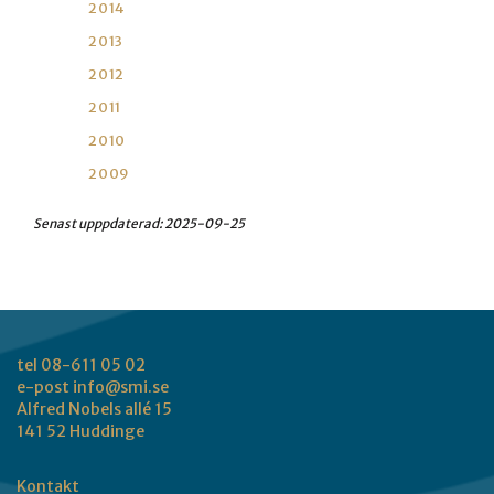
2014
2013
2012
2011
2010
2009
Senast upppdaterad:
2025-09-25
tel 08-611 05 02
e-post
info@smi.se
Alfred Nobels allé 15
141 52 Huddinge
Kontakt