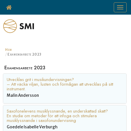
Toggle
navigat
Hem
Examensarbete 2023
Examensarbete 2023
Utvecklas grit i musikundervisningen?
– Att väcka viljan, lusten och förmågan att utvecklas på sitt
instrument.
Malin Andersson
Saxofonelevens musiklyssnande, en underskattad skatt?
En studie om metoder för att infoga och stimulera
musiklyssnande i saxofonundervisning
Goedele Isabelle Verburgh