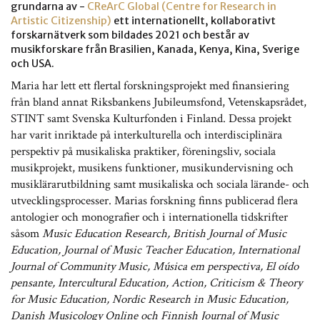
grundarna av -
CReArC Global (Centre for Research in
Artistic Citizenship)
ett internationellt, kollaborativt
forskarnätverk som bildades 2021 och består av
musikforskare från Brasilien, Kanada, Kenya, Kina, Sverige
och USA.
Maria har lett ett flertal forskningsprojekt med finansiering
från bland annat Riksbankens Jubileumsfond, Vetenskapsrådet,
STINT samt Svenska Kulturfonden i Finland. Dessa projekt
har varit inriktade på interkulturella och interdisciplinära
perspektiv på musikaliska praktiker, föreningsliv, sociala
musikprojekt, musikens funktioner, musikundervisning och
musiklärarutbildning samt musikaliska och sociala lärande- och
utvecklingsprocesser. Marias forskning finns publicerad flera
antologier och monografier och i internationella tidskrifter
såsom
Music Education Research, British Journal of Music
Education, Journal of Music Teacher Education, International
Journal of Community Music, Música em perspectiva, El oído
pensante, Intercultural Education, Action, Criticism & Theory
for Music Education, Nordic Research in Music Education,
Danish Musicology Online och Finnish Journal of Music