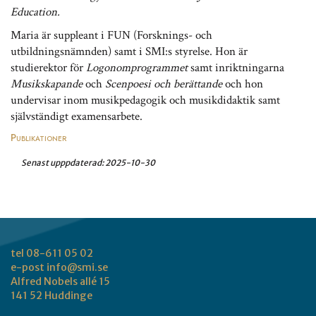
Education.
Maria är suppleant i FUN (Forsknings- och
utbildningsnämnden) samt i SMI:s styrelse. Hon är
studierektor för
Logonomprogrammet
samt inriktningarna
Musikskapande
och
Scenpoesi och berättande
och hon
undervisar inom musikpedagogik och musikdidaktik samt
självständigt examensarbete.
Publikationer
Senast upppdaterad:
2025-10-30
tel 08-611 05 02
e-post
info@smi.se
Alfred Nobels allé 15
141 52 Huddinge