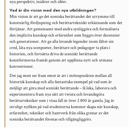
nya perspektiv, insikter och idéer.
Vad är din vision med den nya utbildningen?
Min vision är att ge det sceniska berättandet det utrymme till
konstnärlig fördjupning och berättartekniskt erkännande som det
förtjänar. Att gemensamt med andra synliggöra och formalisera
den implicita kunskap och erfarenhet som byggts över decennier
och generationer. Att ge alla levande legender inom fältet sin
cred, låta nya scenpoeter, berättare och pedagoger ta plats i
historien, och fortsätta driva de sceniskt berättande
konstformerna framåt genom att uppfinna nytt och utmana
konventioner.
Det jag mest ser fram emot är att i mötespunkten mellan all
historisk kunskap och alla fantastiska exempel på vad som är
möjligt att göra med sceniskt berättande – få leka, laborera och
experimentera fram nya sätt att twista och levandegöra
berättartekniker som i vissa fall är över 2 800 år gamla. Jag är
otroligt nyfiken på vad studenterna kommer skapa när kunskap,
erfarenhet, tekniker och hantverk från olika grenar av det
sceniska berättandet förenas och tillgängliggörs.