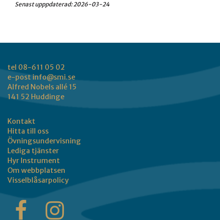
Senast upppdaterad:
2026-03-24
tel 08-611 05 02
e-post
info@smi.se
Alfred Nobels allé 15
141 52 Huddinge
Kontakt
Hitta till oss
Övningsundervisning
Lediga tjänster
Hyr Instrument
Om webbplatsen
Visselblåsarpolicy