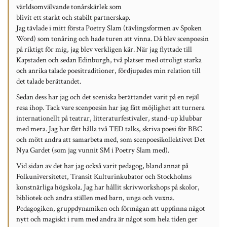
världsomvälvande tonårskärlek som
blivit ett starkt och stabilt partnerskap.
Jag tävlade i mitt första Poetry Slam (tävlingsformen av Spoken
Word) som tonåring och hade turen att vinna. Då blev scenpoesin
på riktigt för mig, jag blev verkligen kär. När jag flyttade till
Kapstaden och sedan Edinburgh, två platser med otroligt starka
och anrika talade poesitraditioner, fördjupades min relation till
det talade berättandet.
Sedan dess har jag och det sceniska berättandet varit på en rejäl
resa ihop. Tack vare scenpoesin har jag fått möjlighet att turnera
internationellt på teatrar, litteraturfestivaler, stand-up klubbar
med mera. Jag har fått hålla två TED talks, skriva poesi för BBC
och mött andra att samarbeta med, som scenpoesikollektivet Det
Nya Gardet (som jag vunnit SM i Poetry Slam med).
Vid sidan av det har jag också varit pedagog, bland annat på
Folkuniversitetet, Transit Kulturinkubator och Stockholms
konstnärliga högskola. Jag har hållit skrivworkshops på skolor,
bibliotek och andra ställen med barn, unga och vuxna.
Pedagogiken, gruppdynamiken och förmågan att uppfinna något
nytt och magiskt i rum med andra är något som hela tiden ger