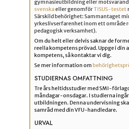
gymnasieutbildning eller motsvarand
svenska
eller genomför
TISUS-testet
Särskild behörighet: Sammantaget mins
yrkeslivserfarenhet inom ett område r
pedagogisk verksamhet).
Om du helt eller delvis saknar de form
reella kompetens prövad. Uppge i din a
kompetens, så kontaktar vi dig.
Se mer information om
behörighetspr
STUDIERNAS OMFATTNING
Tre års heltidsstudier med SMI-förlagd
måndagar-onsdagar. I studierna ingår 
utbildningen. Denna undervisning ska s
samråd med din VFU-handledare.
URVAL