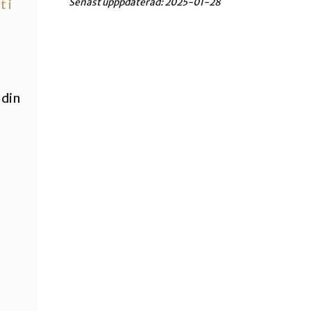
Senast upppdaterad:
2025-01-28
 i
 din