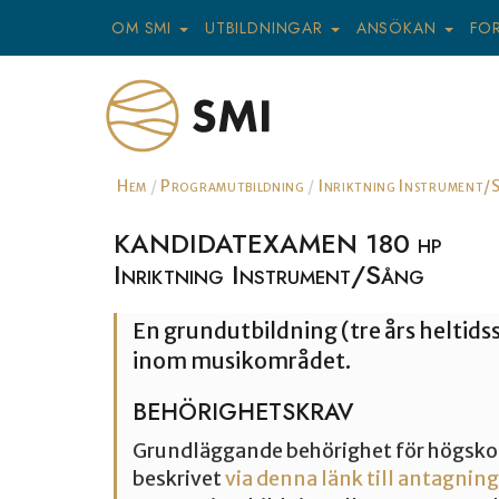
OM SMI
UTBILDNINGAR
ANSÖKAN
FO
Hem
Programutbildning
Inriktning Instrument/
KANDIDATEXAMEN 180 hp
Inriktning Instrument/Sång
En grundutbildning (tre års heltidss
inom musikområdet.
BEHÖRIGHETSKRAV
Grundläggande behörighet för högskol
beskrivet
via denna länk till antagning