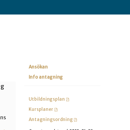
Ansökan
Info antagning
ng
Utbildningsplan
Kursplaner
nns
Antagningsordning