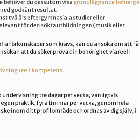
e behöver du dessutom visa
grundläggande behöriget
med godkänt resultat.
t två års eftergymnasiala studier eller
elevant för den sökta utbildningen (musik eller
ella förkunskaper som krävs, kan du ansöka om att få
nsökan att du söker pröva din behörighet via reell
övning reell kompetens.
 undervisning tre dagar per vecka, vanligtvis
egen praktik, fyra timmar per vecka, genom hela
ke inom ditt profilområde och ordnas av dig själv, i