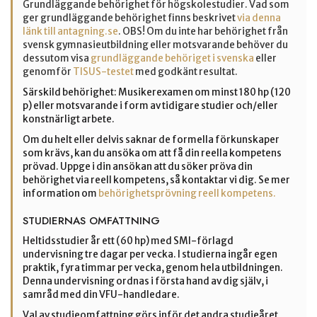
Grundläggande behörighet för högskolestudier. Vad som
ger grundläggande behörighet finns beskrivet
via denna
länk till antagning.se
. OBS! Om du inte har behörighet från
svensk gymnasieutbildning eller motsvarande behöver du
dessutom visa
grundläggande behöriget i svenska
eller
genomför
TISUS-testet
med godkänt resultat.
Särskild behörighet: Musikerexamen om minst 180 hp (120
p) eller motsvarande i form av tidigare studier och/eller
konstnärligt arbete.
Om du helt eller delvis saknar de formella förkunskaper
som krävs, kan du ansöka om att få din reella kompetens
prövad. Uppge i din ansökan att du söker pröva din
behörighet via reell kompetens, så kontaktar vi dig. Se mer
information om
behörighetsprövning reell kompetens.
STUDIERNAS OMFATTNING
Heltidsstudier år ett (60 hp) med SMI-förlagd
undervisning tre dagar per vecka. I studierna ingår egen
praktik, fyra timmar per vecka, genom hela utbildningen.
Denna undervisning ordnas i första hand av dig själv, i
samråd med din VFU-handledare.
Val av studieomfattning görs inför det andra studieåret,