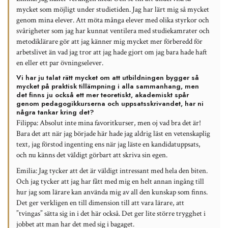
mycket som möjligt under studietiden. Jag har lärt mig så mycket
genom mina elever. Att möta många elever med olika styrkor och
svårigheter som jag har kunnat ventilera med studiekamrater och
metodiklärare gör att jag känner mig mycket mer förberedd för
arbetslivet än vad jag tror att jag hade gjort om jag bara hade haft
en eller ett par övningselever.
Vi har ju talat rätt mycket om att utbildningen bygger så
mycket på praktisk tillämpning i alla sammanhang, men
det finns ju också ett mer teoretiskt, akademiskt spår
genom pedagogikkurserna och uppsatsskrivandet, har ni
några tankar kring det?
Filippa:
Absolut inte mina favoritkurser, men oj vad bra det är!
Bara det att när jag började här hade jag aldrig läst en vetenskaplig
text, jag förstod ingenting ens när jag läste en kandidatuppsats,
och nu känns det väldigt görbart att skriva sin egen.
Emilia
: Jag tycker att det är väldigt intressant med hela den biten.
Och jag tycker att jag har fått med mig en helt annan ingång till
hur jag som lärare kan använda mig av all den kunskap som finns.
Det ger verkligen en till dimension till att vara lärare, att
”tvingas” sätta sig in i det här också. Det ger lite större trygghet i
jobbet att man har det med sig i bagaget.