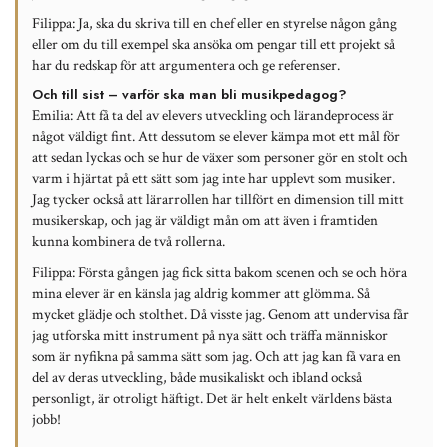
Filippa:
Ja, ska du skriva till en chef eller en styrelse någon gång
eller om du till exempel ska ansöka om pengar till ett projekt så
har du redskap för att argumentera och ge referenser.
Och till sist – varför ska man bli musikpedagog?
Emilia:
Att få ta del av elevers utveckling och lärandeprocess är
något väldigt fint. Att dessutom se elever kämpa mot ett mål för
att sedan lyckas och se hur de växer som personer gör en stolt och
varm i hjärtat på ett sätt som jag inte har upplevt som musiker.
Jag tycker också att lärarrollen har tillfört en dimension till mitt
musikerskap, och jag är väldigt mån om att även i framtiden
kunna kombinera de två rollerna.
Filippa
: Första gången jag fick sitta bakom scenen och se och höra
mina elever är en känsla jag aldrig kommer att glömma. Så
mycket glädje och stolthet. Då visste jag. Genom att undervisa får
jag utforska mitt instrument på nya sätt och träffa människor
som är nyfikna på samma sätt som jag. Och att jag kan få vara en
del av deras utveckling, både musikaliskt och ibland också
personligt, är otroligt häftigt. Det är helt enkelt världens bästa
jobb!