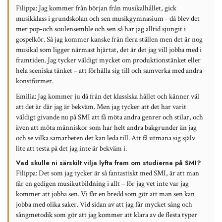
Filippa
: Jag kommer från början från musikalhållet, gick
musikklass i grundskolan och sen musikgymnasium - då blev det
mer pop-och soulensemble och sen så har jag alltid sjungit i
gospelkör. Så jag kommer kanske från flera ställen men det är nog
musikal som ligger närmast hjärtat, det är det jag vill jobba med i
framtiden. Jag tycker väldigt mycket om produktionstänket eller
hela sceniska tänket – att förhålla sig till och samverka med andra
konstformer.
Emilia:
Jag kommer ju då från det klassiska hållet och känner väl
att det är där jag är bekväm. Men jag tycker att det har varit
väldigt givande nu på SMI att få möta andra genrer och stilar, och
även att möta människor som har helt andra bakgrunder än jag
och se vilka samarbeten det kan leda till. Att få utmana sig själv
lite att testa på det jag inte är bekväm i.
Vad skulle ni särskilt vilja lyfta fram om studierna på SMI?
Filippa:
Det som jag tycker är så fantastiskt med SMI, är att man
får en gedigen musikutbildning i allt – för jag vet inte var jag
kommer att jobba sen. Vi får en bredd som gör att man sen kan
jobba med olika saker. Vid sidan av att jag får mycket sång och
sångmetodik som gör att jag kommer att klara av de flesta typer