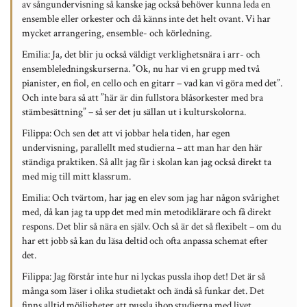
av sångundervisning så kanske jag också behöver kunna leda en
ensemble eller orkester och då känns inte det helt ovant. Vi har
mycket arrangering, ensemble- och körledning.
Emilia:
Ja, det blir ju också väldigt verklighetsnära i arr- och
ensembleledningskurserna. ”Ok, nu har vi en grupp med två
pianister, en fiol, en cello och en gitarr – vad kan vi göra med det”.
Och inte bara så att ”här är din fullstora blåsorkester med bra
stämbesättning” – så ser det ju sällan ut i kulturskolorna.
Filippa:
Och sen det att vi jobbar hela tiden, har egen
undervisning, parallellt med studierna – att man har den här
ständiga praktiken. Så allt jag får i skolan kan jag också direkt ta
med mig till mitt klassrum.
Emilia:
Och tvärtom, har jag en elev som jag har någon svårighet
med, då kan jag ta upp det med min metodiklärare och få direkt
respons. Det blir så nära en själv. Och så är det så flexibelt – om du
har ett jobb så kan du läsa deltid och ofta anpassa schemat efter
det.
Filippa:
Jag förstår inte hur ni lyckas pussla ihop det! Det är så
många som läser i olika studietakt och ändå så funkar det. Det
finns alltid möjligheter att pussla ihop studierna med livet