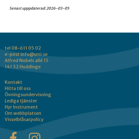
Senast upppdaterad:
2026-03-05
tel 08-611 05 02
e-post
info@smi.se
Alfred Nobels allé 15
141 52 Huddinge
Kontakt
Hitta till oss
Övningsundervisning
Lediga tjänster
Hyr Instrument
Om webbplatsen
Visselblåsarpolicy