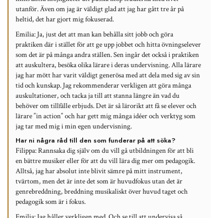
utanför. Även om jag är väldigt glad att jag har gått tre år på
heltid, det har gjort mig fokuserad.
Emilia:
Ja, just det att man kan behålla sitt jobb och göra
praktiken där i stället för att ge upp jobbet och hitta övningselever
som det är på många andra ställen. Sen ingår det också i praktiken
att auskultera, besöka olika lärare i deras undervisning. Alla lärare
jag har mött har varit väldigt generösa med att dela med sig av sin
tid och kunskap. Jag rekommenderar verkligen att göra många
auskultationer, och tacka ja till att stanna längre än vad du
behöver om tillfälle erbjuds. Det är så lärorikt att få se elever och
lärare ”in action” och har gett mig många idéer och verktyg som
jag tar med mig i min egen undervisning.
Har ni några råd till den som funderar på att söka?
Filippa:
Rannsaka dig själv om du vill gå utbildningen för att bli
en bättre musiker eller för att du vill lära dig mer om pedagogik.
Alltså, jag har absolut inte blivit sämre på mitt instrument,
tvärtom, men det är inte det som är huvudfokus utan det är
genrebreddning, breddning musikaliskt över huvud taget och
pedagogik som är i fokus.
Emilia:
Jag håller verkligen med. Och se till att undervisa så