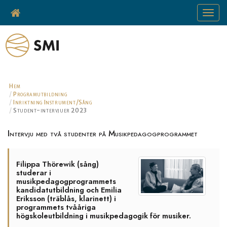
Toggle
navigat
Hem
Programutbildning
Inriktning Instrument/Sång
Student-intervjuer 2023
Intervju med två studenter på Musikpedagogprogrammet
Filippa Thörewik (sång)
studerar i
musikpedagogprogrammets
kandidatutbildning och Emilia
Eriksson (träblås, klarinett) i
programmets tvååriga
högskoleutbildning i musikpedagogik för musiker.