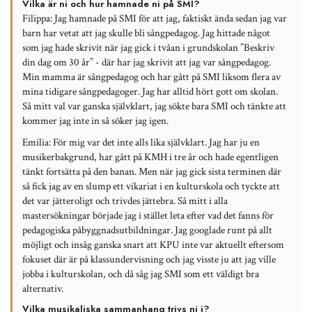
Vilka är ni och hur hamnade ni på SMI?
Filippa:
Jag hamnade på SMI för att jag, faktiskt ända sedan jag var
barn har vetat att jag skulle bli sångpedagog. Jag hittade något
som jag hade skrivit när jag gick i tvåan i grundskolan ”Beskriv
din dag om 30 år” - där har jag skrivit att jag var sångpedagog.
Min mamma är sångpedagog och har gått på SMI liksom flera av
mina tidigare sångpedagoger. Jag har alltid hört gott om skolan.
Så mitt val var ganska självklart, jag sökte bara SMI och tänkte att
kommer jag inte in så söker jag igen.
Emilia:
För mig var det inte alls lika självklart. Jag har ju en
musikerbakgrund, har gått på KMH i tre år och hade egentligen
tänkt fortsätta på den banan. Men när jag gick sista terminen där
så fick jag av en slump ett vikariat i en kulturskola och tyckte att
det var jätteroligt och trivdes jättebra. Så mitt i alla
mastersökningar började jag i stället leta efter vad det fanns för
pedagogiska påbyggnadsutbildningar. Jag googlade runt på allt
möjligt och insåg ganska snart att KPU inte var aktuellt eftersom
fokuset där är på klassundervisning och jag visste ju att jag ville
jobba i kulturskolan, och då såg jag SMI som ett väldigt bra
alternativ.
Vilka musikaliska sammanhang trivs ni i?