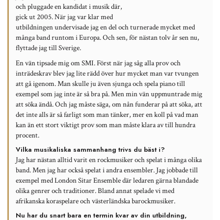
och pluggade en kandidat i musik där,
gick ut 2005. När jag var klar med
utbildningen undervisade jag en del och turnerade mycket med
många band runtom i Europa. Och sen, för nästan tolv år sen nu,
flyttade jag till Sverige.
En vän tipsade mig om SMI. Först när jag såg alla prov och
inträdeskrav blev jag lite rädd över hur mycket man var tvungen
att gå igenom. Man skulle ju även sjunga och spela piano till
exempel som jag inte är så bra på. Men min vän uppmuntrade mig
att söka ändå. Och jag måste säga, om nån funderar på att söka, att
det inte alls är så farligt som man tänker, mer en koll på vad man
kan än ett stort viktigt prov som man måste klara av till hundra
procent.
Vilka musikaliska sammanhang trivs du bäst i?
Jag har nästan alltid varit en rockmusiker och spelat i många olika
band. Men jag har också spelat i andra ensembler. Jag jobbade till
exempel med London Sitar Ensemble där ledaren gärna blandade
olika genrer och traditioner. Bland annat spelade vi med
afrikanska koraspelare och västerländska barockmusiker.
Nu har du snart bara en termin kvar av din utbildning,