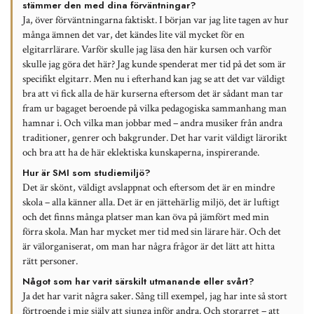
stämmer den med dina förväntningar?
Ja, över förväntningarna faktiskt. I början var jag lite tagen av hur
många ämnen det var, det kändes lite väl mycket för en
elgitarrlärare. Varför skulle jag läsa den här kursen och varför
skulle jag göra det här? Jag kunde spenderat mer tid på det som är
specifikt elgitarr. Men nu i efterhand kan jag se att det var väldigt
bra att vi fick alla de här kurserna eftersom det är sådant man tar
fram ur bagaget beroende på vilka pedagogiska sammanhang man
hamnar i. Och vilka man jobbar med – andra musiker från andra
traditioner, genrer och bakgrunder. Det har varit väldigt lärorikt
och bra att ha de här eklektiska kunskaperna, inspirerande.
Hur är SMI som studiemiljö?
Det är skönt, väldigt avslappnat och eftersom det är en mindre
skola – alla känner alla. Det är en jättehärlig miljö, det är luftigt
och det finns många platser man kan öva på jämfört med min
förra skola. Man har mycket mer tid med sin lärare här. Och det
är välorganiserat, om man har några frågor är det lätt att hitta
rätt personer.
Något som har varit särskilt utmanande eller svårt?
Ja det har varit några saker. Sång till exempel, jag har inte så stort
förtroende i mig själv att sjunga inför andra. Och storarret – att