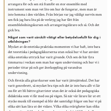
arrangera för och sen stå framför en stor ensemble med
instrument som man vet lite om hur de fungerar, men man är
inte hemma i den världen. Från början var jag väldigt nervös men
sen fick jag bara lita på de verktyg jag har fått från
ensembleledningskursen och arrangeringslärare och så. Och det
gick bra.
Något som varit särskilt viktigt eller betydelsefullt för dig i
utbildningen?
Mycket av de estetiska praktiska momenten vi har haft, inte bara
det teoretiska i pedagogikkurserna utan också hur vi har använt
olika estetiska uttryck har varit givande. Och sen de här fyra
timmarna i veckan som man har egen undervisning och hur vi i
perioder tittar på och ger återkoppling på varandras
undervisning.
Och förstås alla gitarrkurser som har varit jättejättekul. Det har
varit genrebrett, så mycket bra tips och det är inte bara allt vi lär
oss för att bli bättre gitarrister utan det är också det pedagogiska
didaktiska som vi får med oss på vägen. Så när vår lärare lär ut ett
stycke musik till exempel så blir det samtidigt frågor om hur vi på
olika sätt kan lära ut det vidare. Vilka olika svårigheter kan olika