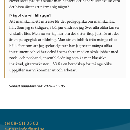
elever stöta på? Hur skulle man hantera det här? Vilket skulle vara
det bästa sättet att närma sig något?
Något du vill tillägga?
Att man ska ha ett intresse för det pedagogiska om man ska läsa
här. Som jag sa tidigare, i början undrade jag över alla olika kurser
vi skulle läsa. Men nu ser jag hur bra det sitter ihop just för att det
är en pedagogisk utbildning. Man får en inblick från många olika
håll. Förutom att jag spelar elgitarr har jag testat många olika
instrument och vi har också i samarbete med en skola jobbat med
rock- och popband, ensembleledning som är mer klassiskt
inriktad, gitarrorkester… Vi får en beredskap för många olika
uppgifter när vi kommer ut och arbetar.
Senast upppdaterad:
2026-03-05
tel 08-611 05 02
e-post
info@smi.se